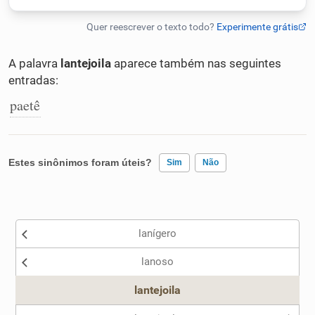
Humanizador de IA
A palavra
lantejoila
aparece também nas seguintes
entradas:
Cata-letras
paetê
Conexões
Estes sinônimos foram úteis?
Sim
Não
Caça-palavras
Existem sinônimos incorretos
lanígero
Nenhum dos sinônimos apresentados me ajudou
Dicionário
lanoso
Outro
lantejoila
Sinônimos