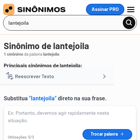
Assinar PRO
MENU
Sinônimo de lantejoila
1 sinônimo
da palavra
lantejoila
:
Principais sinônimos de lantejoila:
lantejoula
Reescrever Texto
.
1
Resumir Texto
Corrigir Texto
Detector de IA