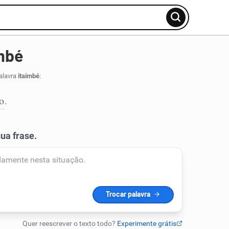
mbé
alavra
itaimbé
:
io
.