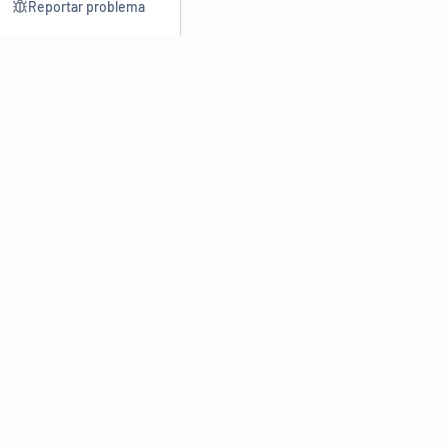
Reportar problema
Consultar
Escrev
Dicionário
Reescre
Sinônimos
Parafra
Conjugação
Corrigir
Antônimos
Resumir
O
Dicionário Online de Sinônimos
é parte do
Dicio.com.br
e
conta com mais de 30 mil sinônimos de palavras e de expressões
em português do Brasil.