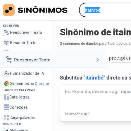
ESCREVER
Sinônimo de itai
Reescrever Texto
Resumir Texto
2 sinônimos de itaimbé
para 1 sentido da p
Corrigir Texto
despenhadeiro
precipíc
,
1
Reescrever Texto
Detector de IA
Humanizador de IA
Resumir Texto
Sinônimos no Chrome
JOGOS DE PALAVRAS
Corrigir Texto
Cata-letras
Conexões
Detector de IA
Caça-palavras
CONSULTAR
Humanizador de IA
Dicionário