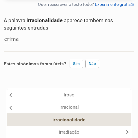
Humanizador de IA
A palavra
irracionalidade
aparece também nas
seguintes entradas:
crime
Cata-letras
Conexões
Estes sinônimos foram úteis?
Sim
Não
Caça-palavras
Existem sinônimos incorretos
iroso
Nenhum dos sinônimos apresentados me ajudou
irracional
Outro
Dicionário
irracionalidade
Sinônimos
irradiação