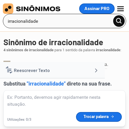
Assinar PRO
MENU
Sinônimo de irracionalidade
4 sinônimos de irracionalidade
para 1 sentido da palavra
irracionalidade
:
absurdo
despautério
disparate
toleima
,
,
,
.
1
Reescrever Texto
Resumir Texto
Corrigir Texto
Detector de IA