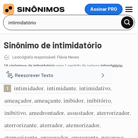
Assinar PRO
MENU
Sinônimo de intimidatório
Lexicógrafa responsável: Flávia Neves
18 sinônimos de intimidatório
para 1 sentido da palavra
intimidatório
:
Reescrever Texto
Que intimida:
intimidador
intimidante
intimidativo
,
,
,
1
Resumir Texto
ameaçador
ameaçante
inibidor
inibitório
,
,
,
,
Corrigir Texto
inibitivo
amedrontador
assustador
aterrorizador
,
,
,
,
aterrorizante
aterrador
atemorizador
,
,
,
Detector de IA
atemorizante
apavorador
apavorante
pavoroso
,
,
,
.