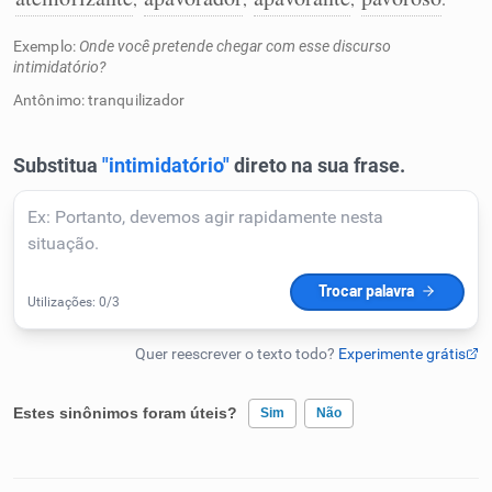
Humanizador de IA
Exemplo:
Onde você pretende chegar com esse discurso
intimidatório?
Antônimo: tranquilizador
Cata-letras
Conexões
Caça-palavras
Dicionário
Estes sinônimos foram úteis?
Sim
Não
Sinônimos
Existem sinônimos incorretos