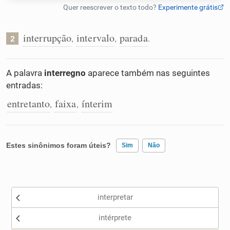
Humanizador de IA
interrupção
intervalo
parada
,
,
.
2
Cata-letras
A palavra
interregno
aparece também nas seguintes
entradas:
Conexões
entretanto
faixa
ínterim
,
,
Caça-palavras
Estes sinônimos foram úteis?
Sim
Não
Existem sinônimos incorretos
Dicionário
interpretar
Nenhum dos sinônimos apresentados me ajudou
Sinônimos
intérprete
Outro