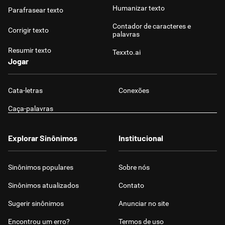
Humanizar texto
Parafrasear texto
Contador de caracteres e
Corrigir texto
palavras
Resumir texto
Texxto.ai
Jogar
Cata-letras
Conexões
Caça-palavras
Explorar Sinônimos
Institucional
Sinônimos populares
Sobre nós
Sinônimos atualizados
Contato
Sugerir sinônimos
Anunciar no site
Encontrou um erro?
Termos de uso