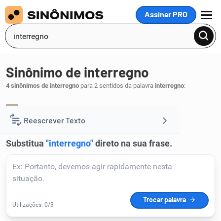
Assinar PRO
MENU
Sinônimo de interregno
4 sinônimos de interregno
para 2 sentidos da palavra
interregno
:
pausa
.
1
Reescrever Texto
Resumir Texto
Corrigir Texto
Detector de IA