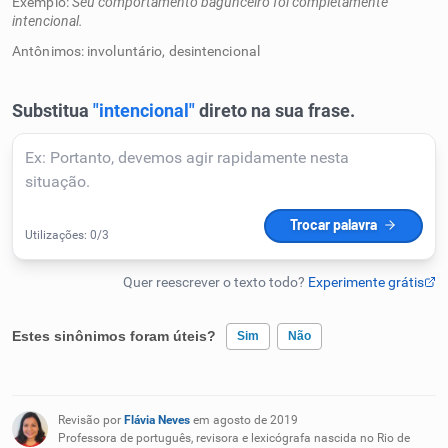
Exemplo:
Seu comportamento bagunceiro foi completamente
intencional.
Humanizador de IA
Antônimos: involuntário, desintencional
Cata-letras
Conexões
Caça-palavras
Estes sinônimos foram úteis?
Sim
Não
Dicionário
Existem sinônimos incorretos
Sinônimos
Revisão por
Flávia Neves
em agosto de 2019
Nenhum dos sinônimos apresentados me ajudou
Professora de português, revisora e lexicógrafa nascida no Rio de