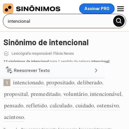
Assinar PRO
MENU
Sinônimo de intencional
Lexicógrafa responsável: Flávia Neves
13 sinônimos de intencional
para 1 sentido da palavra
intencional
:
Reescrever Texto
Que foi feito de propósito, com intenção:
intencionado
propositado
deliberado
,
,
,
1
Resumir Texto
proposital
premeditado
voluntário
intencionável
,
,
,
,
Corrigir Texto
pensado
refletido
calculado
cuidado
ostensivo
,
,
,
,
,
acintoso
.
Detector de IA