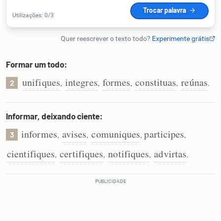
Humanizador de IA
Formar um todo:
Cata-letras
unifiques
integres
formes
constituas
reúnas
,
,
,
,
.
2
Conexões
Informar, deixando ciente:
Caça-palavras
informes
avises
comuniques
participes
,
,
,
,
3
cientifiques
certifiques
notifiques
advirtas
,
,
,
.
Dicionário
Sinônimos