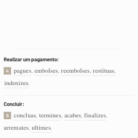
Realizar um pagamento:
pagues
embolses
reembolses
restituas
,
,
,
,
4
indenizes
.
Concluir:
concluas
termines
acabes
finalizes
,
,
,
,
5
arremates
ultimes
,
.