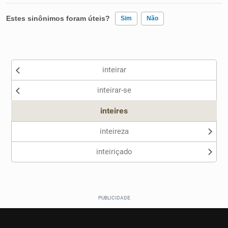
Estes sinônimos foram úteis?
Sim
Não
Existem sinônimos incorretos
inteirar
Nenhum dos sinônimos apresentados me ajudou
inteirar-se
Outro
inteires
inteireza
inteiriçado