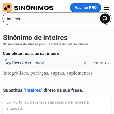
Assinar PRO
MENU
Sinônimo de inteires
32 sinônimos de inteires
para 5 sentidos da palavra
inteires
:
Completar, para tornar inteiro:
completes
preenchas
totalizes
complementes
Reescrever Texto
,
,
,
,
1
integralizes
perfaças
supras
suplementes
,
,
,
.
Resumir Texto
Corrigir Texto
Detector de IA