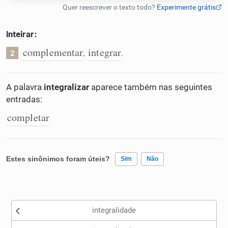
Humanizador de IA
Inteirar:
complementar
integrar
,
.
2
Cata-letras
A palavra
integralizar
aparece também nas seguintes
Conexões
entradas:
completar
Caça-palavras
Estes sinônimos foram úteis?
Sim
Não
Dicionário
Existem sinônimos incorretos
integralidade
Sinônimos
Nenhum dos sinônimos apresentados me ajudou