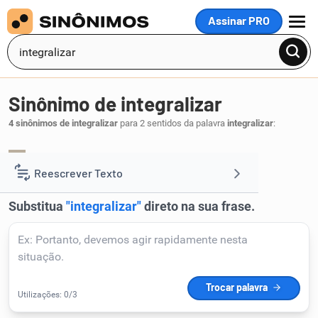
Assinar PRO
MENU
Sinônimo de integralizar
4 sinônimos de integralizar
para 2 sentidos da palavra
integralizar
:
inteirar
integrar
,
.
1
Reescrever Texto
Resumir Texto
Corrigir Texto
Detector de IA