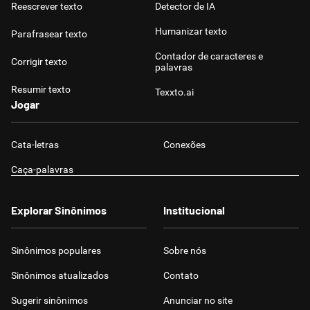
Reescrever texto
Detector de IA
Humanizar texto
Parafrasear texto
Contador de caracteres e
Corrigir texto
palavras
Resumir texto
Texxto.ai
Jogar
Cata-letras
Conexões
Caça-palavras
Explorar Sinônimos
Institucional
Sinônimos populares
Sobre nós
Sinônimos atualizados
Contato
Sugerir sinônimos
Anunciar no site