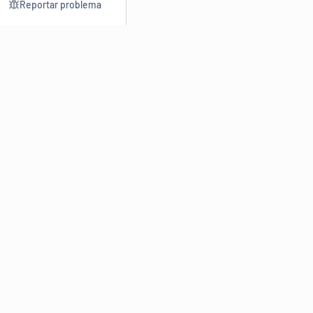
Reportar problema
Consultar
Escrev
Dicionário
Reescre
Sinônimos
Parafra
Conjugação
Corrigir
Antônimos
Resumir
O
Dicionário Online de Sinônimos
é parte do
Dicio.com.br
e
conta com mais de 30 mil sinônimos de palavras e de expressões
em português do Brasil.