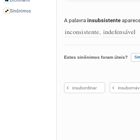
Sinônimos
A palavra
insubsistente
aparece
Cata-letras
inconsistente
indefensável
,
Conexões
Estes sinônimos foram úteis?
Si
Caça-palavras
Existem sinônimos incorretos
insubordinar
insubornáv
Nenhum dos sinônimos apresent
Dicionário
Outro
Sinônimos