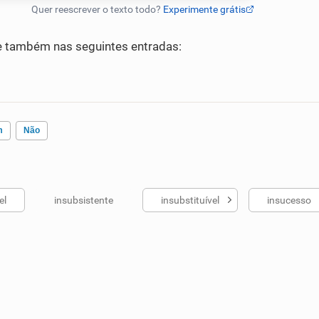
 também nas seguintes entradas:
m
Não
el
insubsistente
insubstituível
insucesso
ados me ajudou