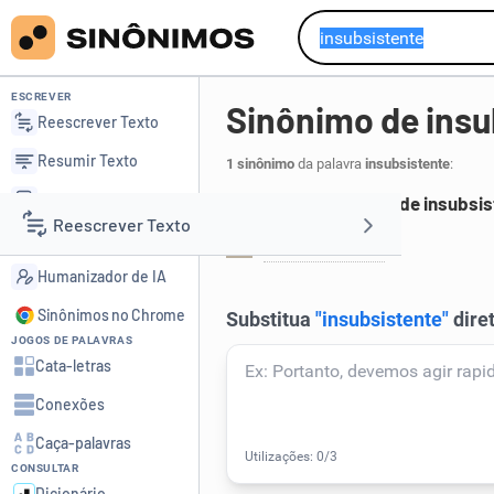
ESCREVER
Sinônimo de insu
Reescrever Texto
Resumir Texto
1 sinônimo
da palavra
insubsistente
:
Corrigir Texto
Principais sinônimos de insubsis
Reescrever Texto
Detector de IA
insustentável
.
1
Humanizador de IA
Resumir Texto
Sinônimos no Chrome
JOGOS DE PALAVRAS
Corrigir Texto
Cata-letras
Conexões
Detector de IA
Caça-palavras
CONSULTAR
Humanizador de IA
Dicionário