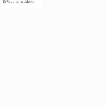
Reportar problema
Consultar
Escrev
Dicionário
Reescre
Sinônimos
Parafra
Conjugação
Corrigir
Antônimos
Resumir
O
Dicionário Online de Sinônimos
é parte do
Dicio.com.br
e
conta com mais de 30 mil sinônimos de palavras e de expressões
em português do Brasil.