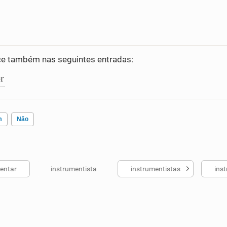
e também nas seguintes entradas:
r
m
Não
entar
instrumentista
instrumentistas
ins
ados me ajudou