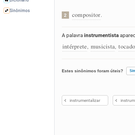
Sinônimos
compositor
.
2
Cata-letras
A palavra
instrumentista
aparec
intérprete
musicista
tocado
Conexões
,
,
Caça-palavras
Estes sinônimos foram úteis?
Si
Existem sinônimos incorretos
Dicionário
instrumentalizar
instrum
Nenhum dos sinônimos apresent
Sinônimos
Outro