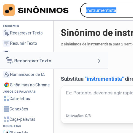
ESCREVER
Sinônimo de inst
Reescrever Texto
Resumir Texto
2 sinônimos de instrumentista
para 2 senti
Corrigir Texto
músico
.
1
Reescrever Texto
Detector de IA
Humanizador de IA
Resumir Texto
Sinônimos no Chrome
JOGOS DE PALAVRAS
Corrigir Texto
Cata-letras
Conexões
Detector de IA
Caça-palavras
CONSULTAR
Humanizador de IA
Dicionário