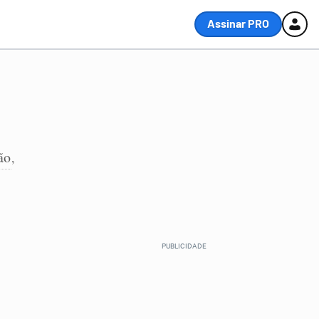
Assinar PRO
ão
,