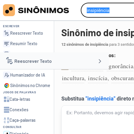
ESCREVER
Sinônimo de insi
Reescrever Texto
Resumir Texto
12 sinônimos de insipiência
para 3 sentido
Corrigir Texto
Falta de conhecimentos:
Reescrever Texto
Detector de IA
apedeutismo
ignorância
,
1
Humanizador de IA
incultura
inscícia
obscuran
,
,
Resumir Texto
Sinônimos no Chrome
JOGOS DE PALAVRAS
Corrigir Texto
Cata-letras
Conexões
Detector de IA
Caça-palavras
CONSULTAR
Humanizador de IA
Dicionário