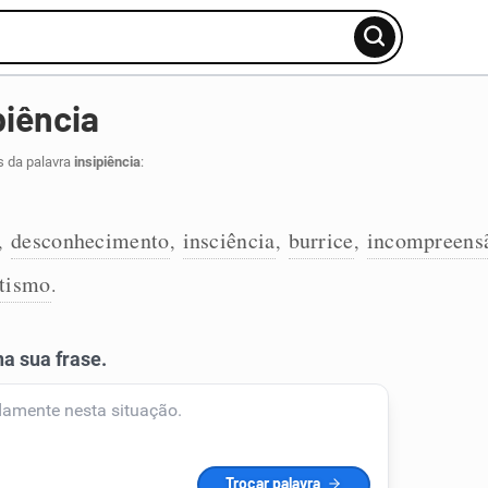
piência
s da palavra
insipiência
:
desconhecimento
insciência
burrice
incompreens
,
,
,
,
tismo
.