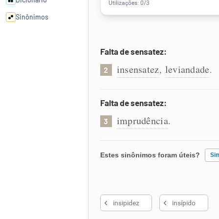
Sinônimos
Cata-letras
Falta de sensatez:
insensatez
leviandade
,
.
2
Conexões
Caça-palavras
Falta de sensatez:
imprudência
.
3
Dicionário
Estes sinônimos foram úteis?
Si
Sinônimos
Existem sinônimos incorretos
insipidez
insípido
Nenhum dos sinônimos apresent