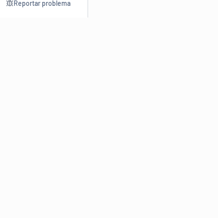
Reportar problema
Consultar
Escrev
Dicionário
Reescre
Sinônimos
Parafra
Conjugação
Corrigir
Antônimos
Resumir
O
Dicionário Online de Sinônimos
é parte do
Dicio.com.br
e
conta com mais de 30 mil sinônimos de palavras e de expressões
em português do Brasil.