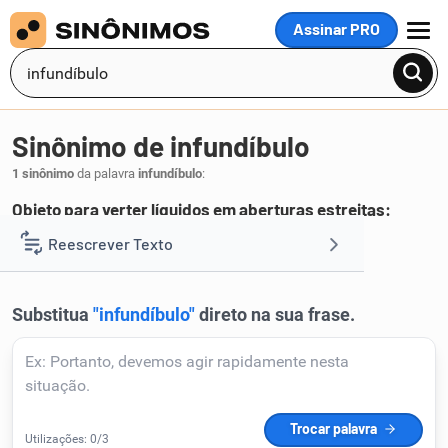
Assinar PRO
MENU
Sinônimo de infundíbulo
1 sinônimo
da palavra
infundíbulo
:
Objeto para verter líquidos em aberturas estreitas:
funil
Reescrever Texto
.
1
Resumir Texto
Corrigir Texto
Detector de IA