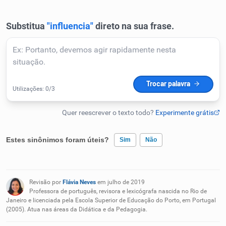
Humanizador de IA
Cata-letras
Conexões
Caça-palavras
Estes sinônimos foram úteis?
Sim
Não
Existem sinônimos incorretos
Dicionário
Revisão por
Flávia Neves
em julho de 2019
Nenhum dos sinônimos apresentados me ajudou
Professora de português, revisora e lexicógrafa nascida no Rio de
Janeiro e licenciada pela Escola Superior de Educação do Porto, em Portugal
Sinônimos
(2005). Atua nas áreas da Didática e da Pedagogia.
Outro