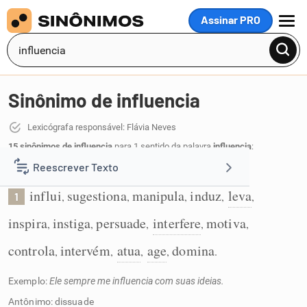
Assinar PRO
MENU
Sinônimo de influencia
Lexicógrafa responsável: Flávia Neves
15 sinônimos de influencia
para 1 sentido da palavra
influencia
:
Reescrever Texto
Atua ou age sobre, exercendo influência:
influi
sugestiona
manipula
induz
leva
,
,
,
,
,
1
Resumir Texto
inspira
instiga
persuade
interfere
motiva
,
,
,
,
,
Corrigir Texto
controla
intervém
atua
age
domina
,
,
,
,
.
Exemplo:
Ele sempre me influencia com suas ideias.
Detector de IA
Antônimo: dissuade