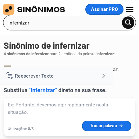
Assinar PRO
MENU
Sinônimo de infernizar
6 sinônimos de infernizar
para 2 sentidos da palavra
infernizar
:
atormentar
afligir
desesperar
angustiar
,
,
,
.
1
Reescrever Texto
Resumir Texto
Corrigir Texto
Detector de IA