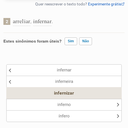
Humanizador de IA
arreliar
infernar
,
.
2
Cata-letras
Estes sinônimos foram úteis?
Sim
Não
Conexões
Existem sinônimos incorretos
infernar
Caça-palavras
Nenhum dos sinônimos apresentados me ajudou
inferneira
Outro
infernizar
Dicionário
inferno
ínfero
Sinônimos