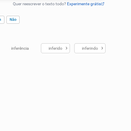
m
Não
inferência
inferido
inferindo
ados me ajudou