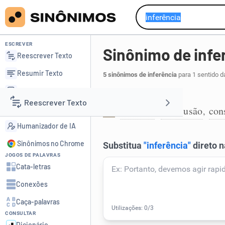
ESCREVER
Sinônimo de infe
Reescrever Texto
Resumir Texto
5 sinônimos de inferência
para 1 sentido d
Corrigir Texto
Resultado de inferir:
Reescrever Texto
Detector de IA
dedução
conclusão
con
,
,
1
Humanizador de IA
Resumir Texto
Sinônimos no Chrome
JOGOS DE PALAVRAS
Corrigir Texto
Cata-letras
Conexões
Detector de IA
Caça-palavras
CONSULTAR
Humanizador de IA
Dicionário