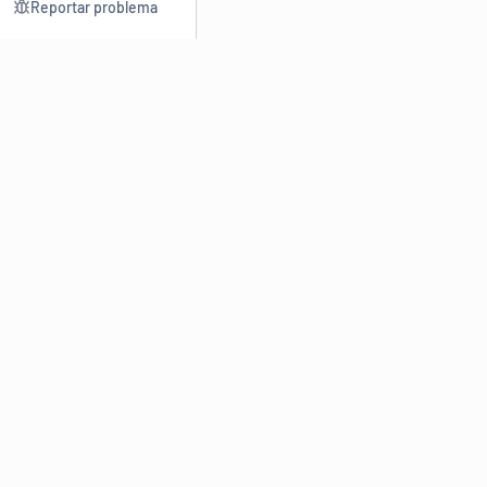
Reportar problema
Consultar
Escrev
Dicionário
Reescre
Sinônimos
Parafra
Conjugação
Corrigir
Antônimos
Resumir
O
Dicionário Online de Sinônimos
é parte do
Dicio.com.br
e
conta com mais de 30 mil sinônimos de palavras e de expressões
em português do Brasil.