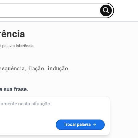
rência
a palavra
inferência
:
sequência
ilação
indução
,
,
.