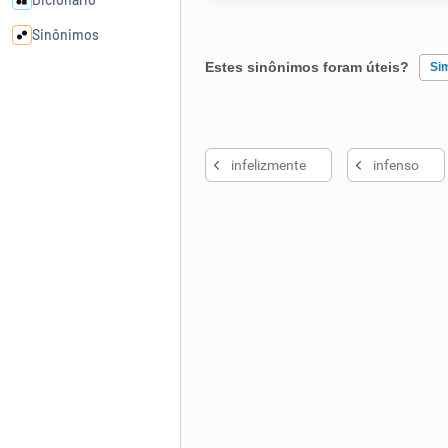
Sinônimos
Estes sinônimos foram úteis?
Si
Cata-letras
Existem sinônimos incorretos
Conexões
infelizmente
infenso
Nenhum dos sinônimos apresent
Caça-palavras
Outro
Dicionário
Sinônimos