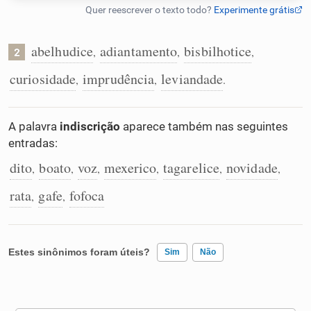
Humanizador de IA
abelhudice
adiantamento
bisbilhotice
,
,
,
2
curiosidade
imprudência
leviandade
,
,
.
Cata-letras
A palavra
indiscrição
aparece também nas seguintes
Conexões
entradas:
dito
boato
voz
mexerico
tagarelice
novidade
,
,
,
,
,
,
Caça-palavras
rata
gafe
fofoca
,
,
Dicionário
Estes sinônimos foram úteis?
Sim
Não
Sinônimos
Existem sinônimos incorretos