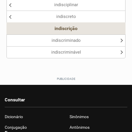
indisciplinar
Nenhum dos sinônimos apresentados me ajudou
indiscreto
Outro
indiscrição
indiscriminado
indiscriminável
Consultar
Dicionário
Sinônimos
Conjugação
Antônimos