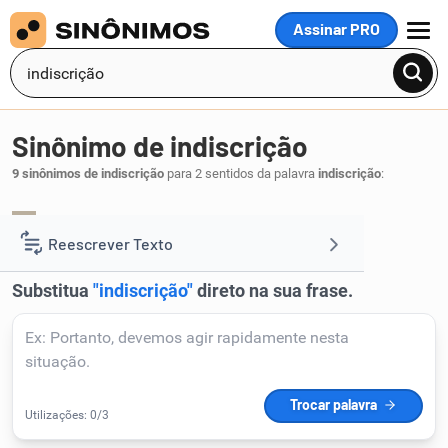
Assinar PRO
MENU
Sinônimo de indiscrição
9 sinônimos de indiscrição
para 2 sentidos da palavra
indiscrição
:
intromissão
atrevimento
curiosidade
,
,
.
1
Reescrever Texto
Resumir Texto
Corrigir Texto
Detector de IA