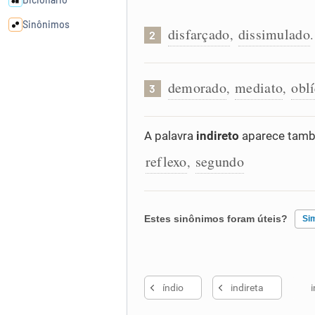
Sinônimos
disfarçado
dissimulado
,
.
2
Cata-letras
demorado
mediato
obl
,
,
3
Conexões
A palavra
indireto
aparece tamb
Caça-palavras
reflexo
segundo
,
Estes sinônimos foram úteis?
Si
Dicionário
Sinônimos
Existem sinônimos incorretos
índio
indireta
i
Nenhum dos sinônimos apresent