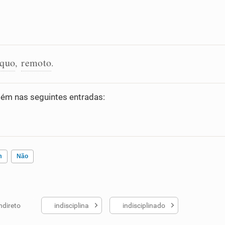
íquo
remoto
,
.
ém nas seguintes entradas:
m
Não
ndireto
indisciplina
indisciplinado
ados me ajudou