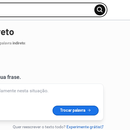
reto
 palavra
indireto
: