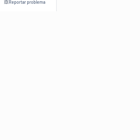
Reportar problema
Consultar
Escrev
Dicionário
Reescre
Sinônimos
Parafra
Conjugação
Corrigir
Antônimos
Resumir
O
Dicionário Online de Sinônimos
é parte do
Dicio.com.br
e
conta com mais de 30 mil sinônimos de palavras e de expressões
em português do Brasil.