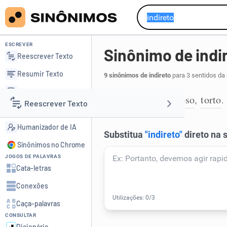
ESCREVER
Sinônimo de indi
Reescrever Texto
Resumir Texto
9 sinônimos de indireto
para 3 sentidos da
Corrigir Texto
sinuoso
tortuoso
torto
,
,
.
1
Reescrever Texto
Detector de IA
Humanizador de IA
Resumir Texto
Sinônimos no Chrome
JOGOS DE PALAVRAS
Corrigir Texto
Cata-letras
Conexões
Detector de IA
Caça-palavras
CONSULTAR
Humanizador de IA
Dicionário