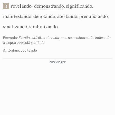
revelando
demonstrando
significando
,
,
,
3
manifestando
denotando
atestando
prenunciando
,
,
,
,
sinalizando
simbolizando
,
.
Exemplo:
Ele não está dizendo nada, mas seus olhos estão indicando
a alegria que está sentindo.
Antônimo: ocultando