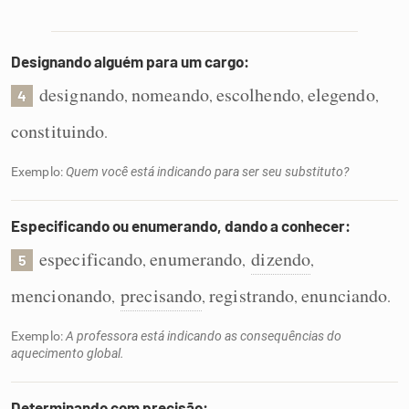
Designando alguém para um cargo:
designando
nomeando
escolhendo
elegendo
,
,
,
,
4
constituindo
.
Exemplo:
Quem você está indicando para ser seu substituto?
Especificando ou enumerando, dando a conhecer:
especificando
enumerando
dizendo
,
,
,
5
mencionando
precisando
registrando
enunciando
,
,
,
.
Exemplo:
A professora está indicando as consequências do
aquecimento global.
Determinando com precisão: