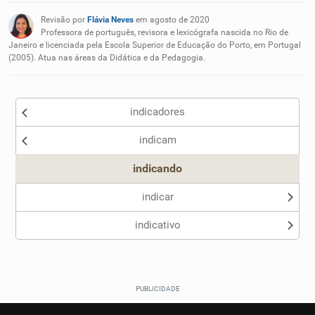
Existem sinônimos incorretos
Revisão por
Flávia Neves
em agosto de 2020
Nenhum dos sinônimos apresentados me ajudou
Professora de português, revisora e lexicógrafa nascida no Rio de
Janeiro e licenciada pela Escola Superior de Educação do Porto, em Portugal
(2005). Atua nas áreas da Didática e da Pedagogia.
Outro
indicadores
indicam
indicando
indicar
indicativo