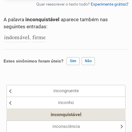
Humanizador de IA
A palavra
inconquistável
aparece também nas
seguintes entradas:
indomável
firme
,
Cata-letras
Conexões
Estes sinônimos foram úteis?
Sim
Não
Caça-palavras
Existem sinônimos incorretos
incongruente
Nenhum dos sinônimos apresentados me ajudou
inconho
Outro
Dicionário
inconquistável
Sinônimos
inconsciência