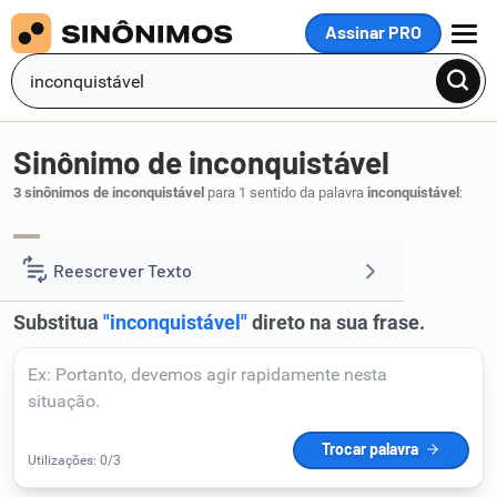
Assinar PRO
MENU
Sinônimo de inconquistável
3 sinônimos de inconquistável
para 1 sentido da palavra
inconquistável
:
inexpugnável
insuperável
invencível
,
,
.
1
Reescrever Texto
Resumir Texto
Corrigir Texto
Detector de IA