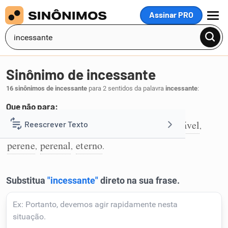
Assinar PRO
MENU
Sinônimo de incessante
16 sinônimos de incessante
para 2 sentidos da palavra
incessante
:
Que não para:
ininterrupto
contínuo
seguido
infindável
Reescrever Texto
,
,
,
,
1
perene
perenal
eterno
,
,
.
Resumir Texto
Corrigir Texto
Detector de IA