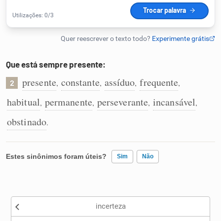
Humanizador de IA
Que está sempre presente:
Cata-letras
presente
constante
assíduo
frequente
,
,
,
,
2
Conexões
habitual
permanente
perseverante
incansável
,
,
,
,
obstinado
.
Caça-palavras
Estes sinônimos foram úteis?
Sim
Não
Dicionário
Existem sinônimos incorretos
Sinônimos
incerteza
Nenhum dos sinônimos apresentados me ajudou