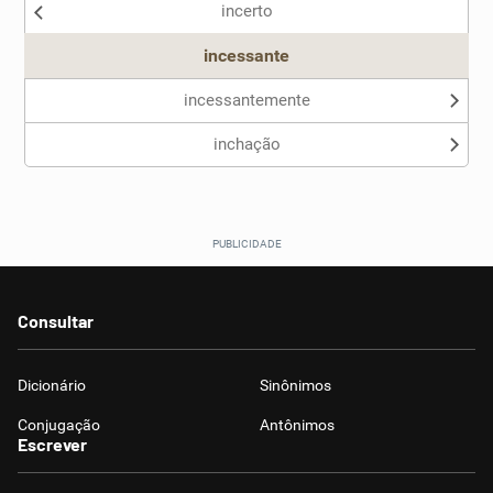
incerto
Outro
incessante
incessantemente
inchação
Consultar
Dicionário
Sinônimos
Conjugação
Antônimos
Escrever