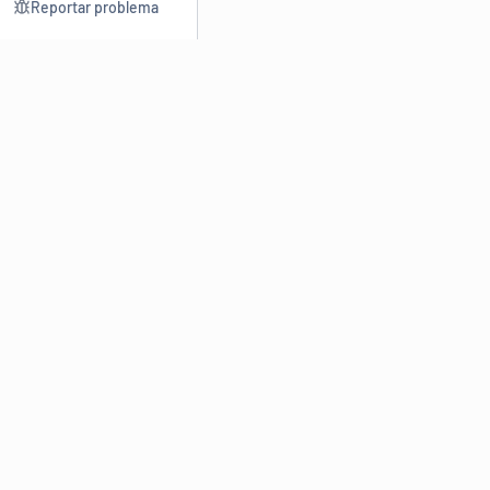
Reportar problema
Consultar
Escrev
Dicionário
Reescre
Sinônimos
Parafra
Conjugação
Corrigir
Antônimos
Resumir
O
Dicionário Online de Sinônimos
é parte do
Dicio.com.br
e
conta com mais de 30 mil sinônimos de palavras e de expressões
em português do Brasil.