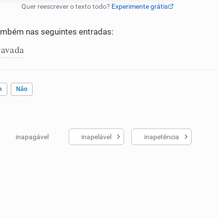
mbém nas seguintes entradas:
ravada
m
Não
inapagável
inapelável
inapetência
ados me ajudou