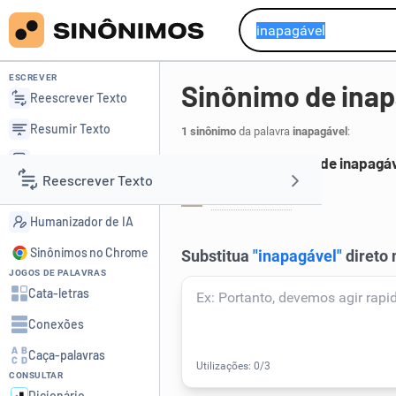
ESCREVER
Sinônimo de inap
Reescrever Texto
Resumir Texto
1 sinônimo
da palavra
inapagável
:
Corrigir Texto
Principais sinônimos de inapagáv
Reescrever Texto
Detector de IA
indefinível
.
1
Humanizador de IA
Resumir Texto
Sinônimos no Chrome
JOGOS DE PALAVRAS
Corrigir Texto
Cata-letras
Conexões
Detector de IA
Caça-palavras
CONSULTAR
Humanizador de IA
Dicionário