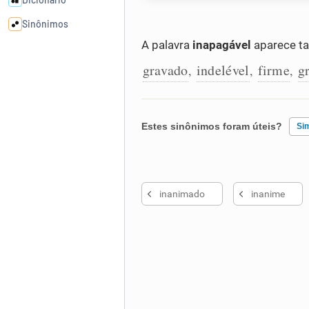
Sinônimos
A palavra
inapagável
aparece ta
Cata-letras
gravado
indelével
firme
g
,
,
,
Conexões
Estes sinônimos foram úteis?
Si
Caça-palavras
Existem sinônimos incorretos
inanimado
inanime
Nenhum dos sinônimos apresent
Dicionário
Outro
Sinônimos