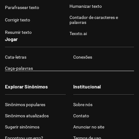
Humanizar texto
Parafrasear texto
Contador de caracteres e
Corrigir texto
palavras
Resumir texto
Texxto.ai
Jogar
Cata-letras
Conexões
Caça-palavras
Explorar Sinônimos
Institucional
Sinônimos populares
Sobre nós
Sinônimos atualizados
Contato
Sugerir sinônimos
Anunciar no site
Encontrou um erro?
Termos de uso