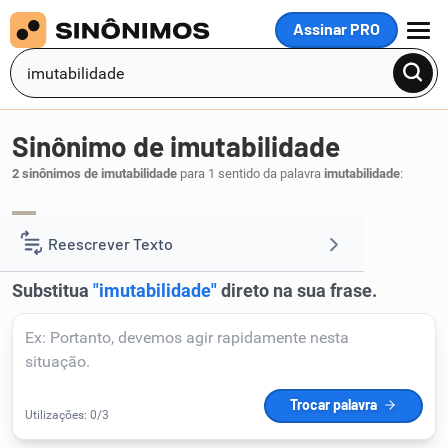
Assinar PRO
MENU
Sinônimo de imutabilidade
2 sinônimos de imutabilidade
para 1 sentido da palavra
imutabilidade
:
inalterabilidade
invariabilidade
,
.
1
Reescrever Texto
Resumir Texto
Corrigir Texto
Detector de IA