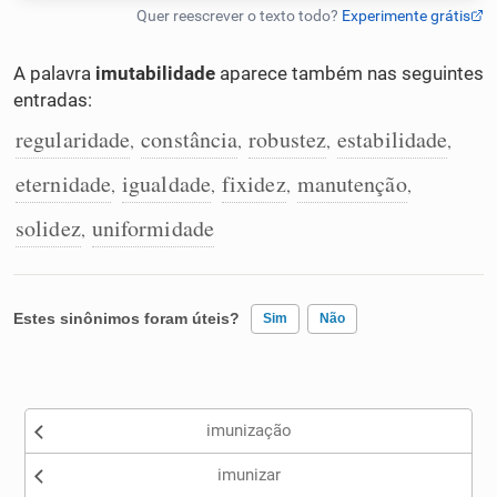
Humanizador de IA
A palavra
imutabilidade
aparece também nas seguintes
entradas:
regularidade
constância
robustez
estabilidade
,
,
,
,
Cata-letras
eternidade
igualdade
fixidez
manutenção
,
,
,
,
Conexões
solidez
uniformidade
,
Caça-palavras
Estes sinônimos foram úteis?
Sim
Não
Existem sinônimos incorretos
Dicionário
imunização
Nenhum dos sinônimos apresentados me ajudou
Sinônimos
imunizar
Outro