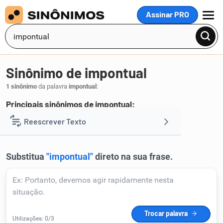
Assinar PRO
MENU
Sinônimo de impontual
1 sinônimo
da palavra
impontual
:
Principais sinônimos de impontual:
inexato
Reescrever Texto
.
1
Resumir Texto
Corrigir Texto
Detector de IA