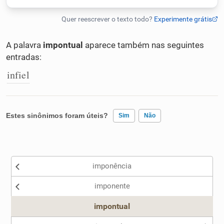
Humanizador de IA
A palavra
impontual
aparece também nas seguintes
entradas:
Cata-letras
infiel
Conexões
Estes sinônimos foram úteis?
Sim
Não
Caça-palavras
Existem sinônimos incorretos
imponência
Nenhum dos sinônimos apresentados me ajudou
Dicionário
imponente
Outro
impontual
Sinônimos