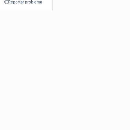
Reportar problema
Consultar
Escrev
Dicionário
Reescre
Sinônimos
Parafra
Conjugação
Corrigir
Antônimos
Resumir
O
Dicionário Online de Sinônimos
é parte do
Dicio.com.br
e
conta com mais de 30 mil sinônimos de palavras e de expressões
em português do Brasil.