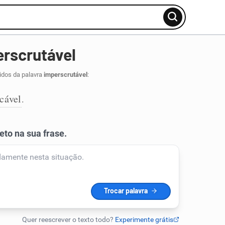
rscrutável
idos da palavra
imperscrutável
:
icável
.