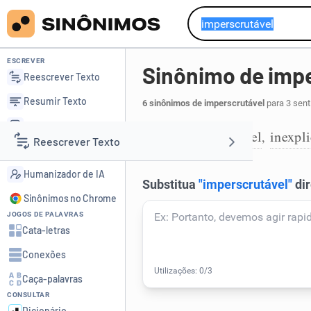
ESCREVER
Sinônimo de impe
Reescrever Texto
Resumir Texto
6 sinônimos de imperscrutável
para 3 sent
Corrigir Texto
incompreensível
inexpl
,
1
Reescrever Texto
Detector de IA
Humanizador de IA
Resumir Texto
Sinônimos no Chrome
JOGOS DE PALAVRAS
Corrigir Texto
Cata-letras
Conexões
Detector de IA
Caça-palavras
CONSULTAR
Humanizador de IA
Dicionário