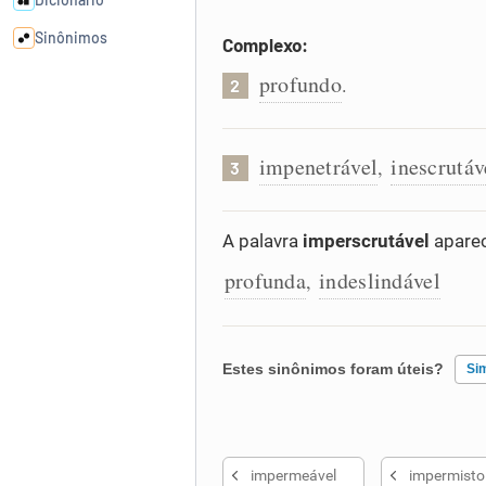
Sinônimos
Complexo:
profundo
.
2
Cata-letras
impenetrável
inescrutáv
Conexões
,
3
Caça-palavras
A palavra
imperscrutável
aparec
profunda
indeslindável
,
Dicionário
Estes sinônimos foram úteis?
Si
Sinônimos
Existem sinônimos incorretos
impermeável
impermisto
Nenhum dos sinônimos apresent