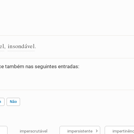
el
insondável
,
.
e também nas seguintes entradas:
m
Não
imperscrutável
impersistente
impertinênc
ados me ajudou