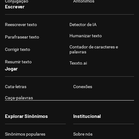
Conjugação
Antônimos
Escrever
Reescrever texto
Detector de IA
Humanizar texto
Parafrasear texto
Contador de caracteres e
Corrigir texto
palavras
Resumir texto
Texxto.ai
Jogar
Cata-letras
Conexões
Caça-palavras
Explorar Sinônimos
Institucional
Sinônimos populares
Sobre nós