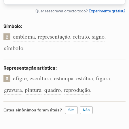
Humanizador de IA
Símbolo:
emblema
representação
retrato
signo
,
,
,
,
2
Cata-letras
símbolo
.
Conexões
Representação artística:
Caça-palavras
efígie
escultura
estampa
estátua
figura
,
,
,
,
,
3
gravura
pintura
quadro
reprodução
,
,
,
.
Dicionário
Estes sinônimos foram úteis?
Sim
Não
Sinônimos
Existem sinônimos incorretos