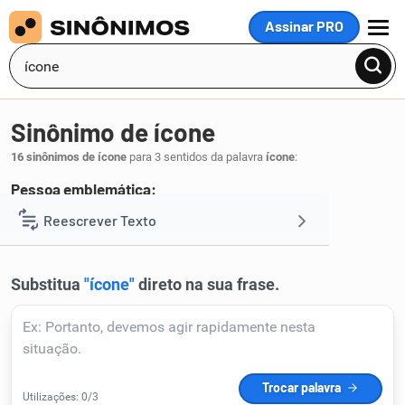
Assinar PRO
MENU
Sinônimo de ícone
16 sinônimos de ícone
para 3 sentidos da palavra
ícone
:
Pessoa emblemática:
ídolo
imagem
Reescrever Texto
,
.
1
Resumir Texto
Corrigir Texto
Detector de IA