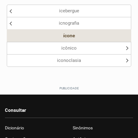
icebergue
Nenhum dos sinônimos apresentados me ajudou
icnografia
Outro
ícone
icônico
iconoclasia
Consultar
Dicionário
Sinônimos