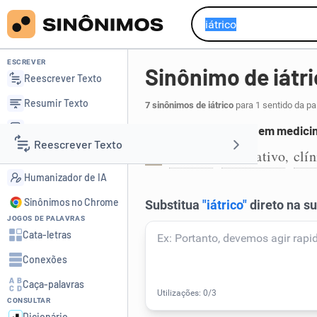
ESCREVER
Sinônimo de iátr
Reescrever Texto
Resumir Texto
7 sinônimos de iátrico
para 1 sentido da pa
Corrigir Texto
Profissional formado em medici
Reescrever Texto
Detector de IA
médico
facultativo
clí
,
,
1
Humanizador de IA
Resumir Texto
Sinônimos no Chrome
JOGOS DE PALAVRAS
Corrigir Texto
Cata-letras
Conexões
Detector de IA
Caça-palavras
CONSULTAR
Humanizador de IA
Dicionário