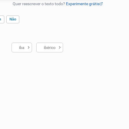
m
Não
iba
ibérico
ados me ajudou