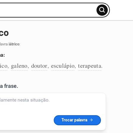
ico
lavra
iátrico
:
na:
nico
galeno
doutor
esculápio
terapeuta
,
,
,
,
.