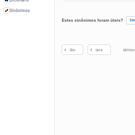
Sinônimos
Estes sinônimos foram úteis?
Si
Cata-letras
Existem sinônimos incorretos
Conexões
ião
iara
iátrico
Nenhum dos sinônimos apresent
Caça-palavras
Outro
Dicionário
Sinônimos