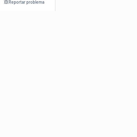
Reportar problema
Consultar
Escrev
Dicionário
Reescre
Sinônimos
Parafra
Conjugação
Corrigir
Antônimos
Resumir
O
Dicionário Online de Sinônimos
é parte do
Dicio.com.br
e
conta com mais de 30 mil sinônimos de palavras e de expressões
em português do Brasil.