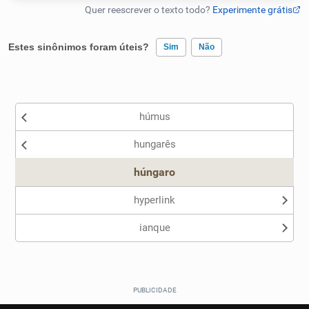
Humanizador de IA
Estes sinônimos foram úteis?
Sim
Não
Existem sinônimos incorretos
Cata-letras
húmus
Nenhum dos sinônimos apresentados me ajudou
Conexões
hungarês
Outro
Caça-palavras
húngaro
hyperlink
ianque
Dicionário
Sinônimos