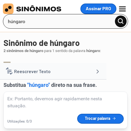
Assinar PRO
MENU
Sinônimo de húngaro
2 sinônimos de húngaro
para 1 sentido da palavra
húngaro
:
magiar
hungarês
,
.
1
Reescrever Texto
Resumir Texto
Corrigir Texto
Detector de IA