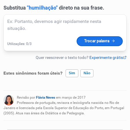
Humanizador de IA
Cata-letras
Conexões
Caça-palavras
Estes sinônimos foram úteis?
Sim
Não
Existem sinônimos incorretos
Revisão por
Flávia Neves
em março de 2017
Nenhum dos sinônimos apresentados me ajudou
Professora de português, revisora e lexicógrafa nascida no Rio de
Dicionário
Janeiro e licenciada pela Escola Superior de Educação do Porto, em Portugal
(2005). Atua nas áreas da Didática e da Pedagogia.
Outro
Sinônimos