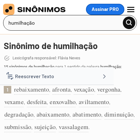
Assinar PRO
MENU
Sinônimo de humilhação
Lexicógrafa responsável: Flávia Neves
15 sinônimos de humilhação
para 1 sentido da palavra
humilhação
:
Reescrever Texto
Ato de humilhar e rebaixar moralmente:
rebaixamento
afronta
vexação
vergonha
,
,
,
,
1
Resumir Texto
vexame
desfeita
enxovalho
aviltamento
,
,
,
,
Corrigir Texto
degradação
abaixamento
abatimento
diminuição
,
,
,
,
submissão
sujeição
vassalagem
,
,
.
Detector de IA