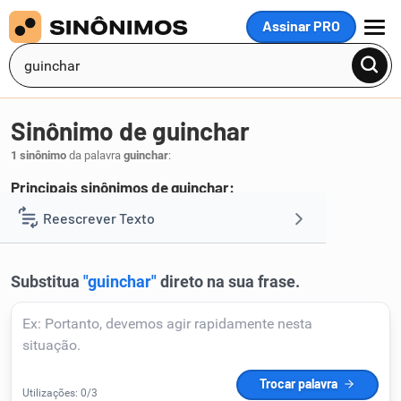
Assinar PRO
MENU
Sinônimo de guinchar
1 sinônimo
da palavra
guinchar
:
Principais sinônimos de guinchar:
chiar
Reescrever Texto
.
1
Resumir Texto
Corrigir Texto
Detector de IA