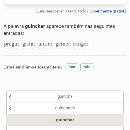
Humanizador de IA
A palavra
guinchar
aparece também nas seguintes
entradas:
Cata-letras
pregar
gritar
ulular
gemer
ranger
,
,
,
,
Conexões
Estes sinônimos foram úteis?
Sim
Não
Caça-palavras
Existem sinônimos incorretos
guincha
Nenhum dos sinônimos apresentados me ajudou
Dicionário
guinchado
Outro
guinchar
Sinônimos