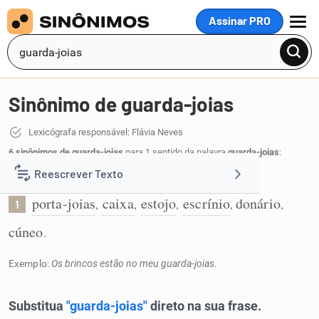
Assinar PRO
MENU
Sinônimo de guarda-joias
Lexicógrafa responsável: Flávia Neves
6 sinônimos de guarda-joias
para 1 sentido da palavra
guarda-joias
:
Reescrever Texto
Recipiente onde se guardam as joias:
porta-joias
caixa
estojo
escrínio
donário
,
,
,
,
,
1
Resumir Texto
cúneo
.
Corrigir Texto
Exemplo:
Os brincos estão no meu guarda-joias.
Detector de IA