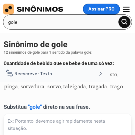
Assinar PRO
MENU
Sinônimo de gole
12 sinônimos de gole
para 1 sentido da palavra
gole
:
Quantidade de bebida que se bebe de uma só vez:
bicada
golada
goleta
golo
golpe
hausto
Reescrever Texto
,
,
,
,
,
,
1
pinga
sorvedura
sorvo
taleigada
tragada
trago
,
,
,
,
,
.
Resumir Texto
Corrigir Texto
Detector de IA