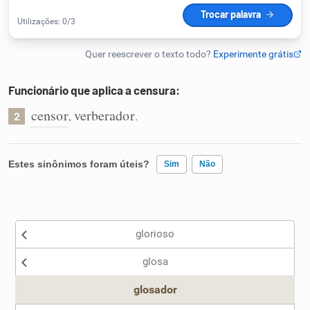
Humanizador de IA
Funcionário que aplica a censura:
Cata-letras
censor
verberador
,
.
2
Conexões
Estes sinônimos foram úteis?
Sim
Não
Caça-palavras
Existem sinônimos incorretos
glorioso
Nenhum dos sinônimos apresentados me ajudou
Dicionário
glosa
Outro
Sinônimos
glosador