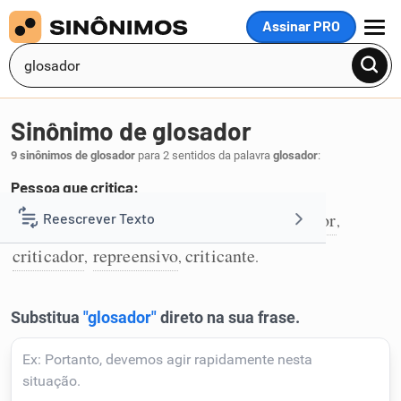
Assinar PRO
MENU
Sinônimo de glosador
9 sinônimos de glosador
para 2 sentidos da palavra
glosador
:
Pessoa que critica:
crítico
arguidor
repreensor
censurador
Reescrever Texto
,
,
,
,
1
criticador
repreensivo
criticante
,
,
.
Resumir Texto
Corrigir Texto
Detector de IA