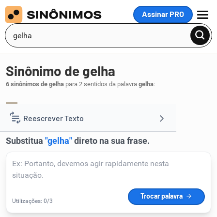
Assinar PRO
MENU
Sinônimo de gelha
6 sinônimos de gelha
para 2 sentidos da palavra
gelha
:
vinco
carquilha
,
.
1
Reescrever Texto
Resumir Texto
Corrigir Texto
Detector de IA