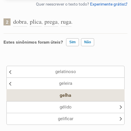
Humanizador de IA
dobra
plica
prega
ruga
,
,
,
.
2
Cata-letras
Estes sinônimos foram úteis?
Sim
Não
Conexões
Existem sinônimos incorretos
gelatinoso
Caça-palavras
Nenhum dos sinônimos apresentados me ajudou
geleira
Outro
gelha
Dicionário
gélido
gelificar
Sinônimos