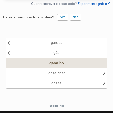
Humanizador de IA
Estes sinônimos foram úteis?
Sim
Não
Existem sinônimos incorretos
Cata-letras
garupa
Nenhum dos sinônimos apresentados me ajudou
Conexões
gás
Outro
Caça-palavras
gasalho
gaseificar
gases
Dicionário
Sinônimos