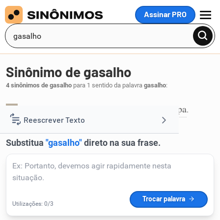
Assinar PRO
MENU
Sinônimo de gasalho
4 sinônimos de gasalho
para 1 sentido da palavra
gasalho
:
acolhida
aconchego
hospedagem
roupa
,
,
,
.
1
Reescrever Texto
Resumir Texto
Corrigir Texto
Detector de IA