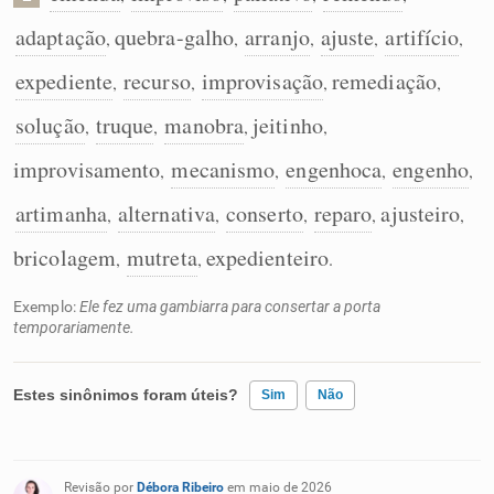
adaptação
quebra-galho
arranjo
ajuste
artifício
,
,
,
,
,
expediente
recurso
improvisação
remediação
,
,
,
,
solução
truque
manobra
jeitinho
,
,
,
,
improvisamento
mecanismo
engenhoca
engenho
,
,
,
,
artimanha
alternativa
conserto
reparo
ajusteiro
,
,
,
,
,
bricolagem
mutreta
expedienteiro
,
,
.
Exemplo:
Ele fez uma gambiarra para consertar a porta
temporariamente.
Estes sinônimos foram úteis?
Sim
Não
Existem sinônimos incorretos
Revisão por
Débora Ribeiro
em maio de 2026