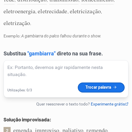
Humanizador de IA
eletroenergia
eletrecidade
eletricização
,
,
,
eletrização
.
Exemplo:
A gambiarra do palco falhou durante o show.
Cata-letras
Conexões
Caça-palavras
Dicionário
Solução improvisada:
Sinônimos
emenda
improviso
paliativo
remendo
,
,
,
,
2