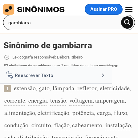
Assinar PRO
MENU
Sinônimo de gambiarra
Lexicógrafa responsável: Débora Ribeiro
57 sinônimos de gambiarra
para 2 sentidos da palavra
gambiarra
:
Reescrever Texto
Energia elétrica:
extensão
gato
lâmpada
refletor
eletricidade
,
,
,
,
,
1
Resumir Texto
corrente
energia
tensão
voltagem
amperagem
,
,
,
,
,
Corrigir Texto
alimentação
eletrificação
potência
carga
fluxo
,
,
,
,
,
condução
circuito
fiação
cabeamento
instalação
,
,
,
,
,
Detector de IA
rede
distribuição
transmissão
fornecimento
,
,
,
,