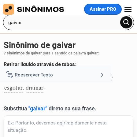
Assinar PRO
MENU
Sinônimo de gaivar
7 sinônimos de gaivar
para 1 sentido da palavra
gaivar
:
Retirar líquido através de tubos:
drenar
enxugar
escoar
escorrer
secar
Reescrever Texto
,
,
,
,
,
1
esgotar
drainar
,
.
Resumir Texto
Corrigir Texto
Detector de IA