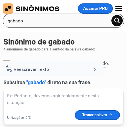
Assinar PRO
MENU
Sinônimo de gabado
4 sinônimos de gabado
para 1 sentido da palavra
gabado
:
afamado
celebrado
elogiado
lisonjeado
,
,
,
.
1
Reescrever Texto
Resumir Texto
Corrigir Texto
Detector de IA