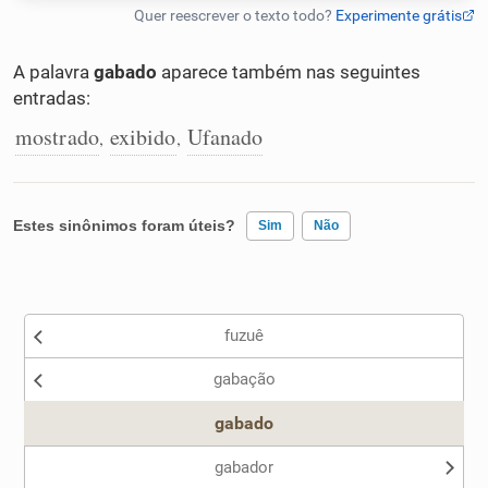
Humanizador de IA
A palavra
gabado
aparece também nas seguintes
entradas:
mostrado
exibido
Ufanado
,
,
Cata-letras
Conexões
Estes sinônimos foram úteis?
Sim
Não
Caça-palavras
Existem sinônimos incorretos
fuzuê
Nenhum dos sinônimos apresentados me ajudou
gabação
Outro
Dicionário
gabado
Sinônimos
gabador