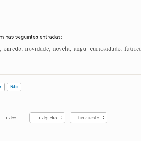
 nas seguintes entradas:
enredo
novidade
novela
angu
curiosidade
futric
,
,
,
,
,
,
m
Não
fuxico
fuxiqueiro
fuxiquento
ados me ajudou