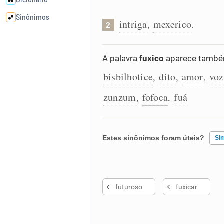
Sinônimos
intriga
mexerico
,
.
2
Cata-letras
A palavra
fuxico
aparece também
bisbilhotice
dito
amor
voz
Conexões
,
,
,
zunzum
fofoca
fuá
,
,
Caça-palavras
Estes sinônimos foram úteis?
Si
Dicionário
Existem sinônimos incorretos
Sinônimos
futuroso
fuxicar
Nenhum dos sinônimos apresent
Outro