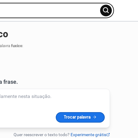
co
palavra
fuxico
: