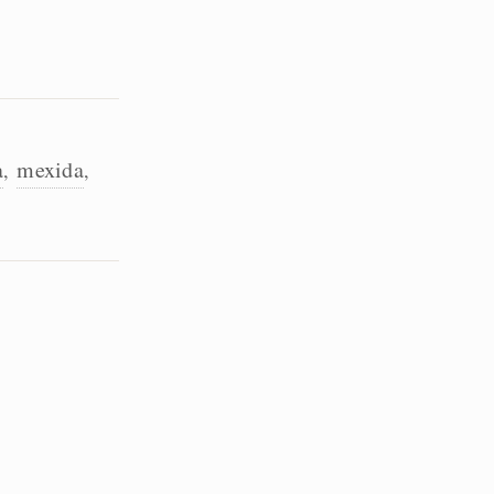
a
mexida
,
,