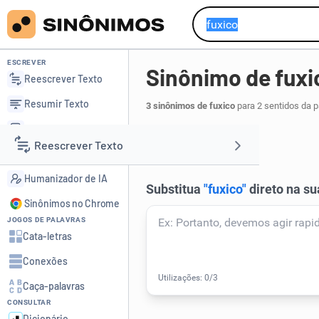
ESCREVER
Sinônimo de fuxi
Reescrever Texto
Resumir Texto
3 sinônimos de fuxico
para 2 sentidos da 
Corrigir Texto
encrenca
.
1
Reescrever Texto
Detector de IA
Humanizador de IA
Resumir Texto
Sinônimos no Chrome
JOGOS DE PALAVRAS
Corrigir Texto
Cata-letras
Conexões
Detector de IA
Caça-palavras
CONSULTAR
Humanizador de IA
Dicionário