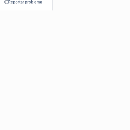
Reportar problema
Consultar
Escrev
Dicionário
Reescre
Sinônimos
Parafra
Conjugação
Corrigir
Antônimos
Resumir
O
Dicionário Online de Sinônimos
é parte do
Dicio.com.br
e
conta com mais de 30 mil sinônimos de palavras e de expressões
em português do Brasil.