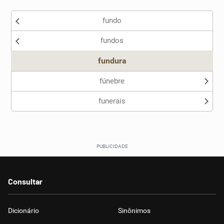
Existem sinônimos incorretos
fundo
Nenhum dos sinônimos apresentados me ajudou
fundos
Outro
fundura
fúnebre
funerais
Consultar
Dicionário
Sinônimos