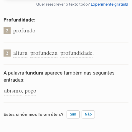
Humanizador de IA
Profundidade:
profundo
.
2
Cata-letras
altura
profundeza
profundidade
,
,
.
3
Conexões
A palavra
fundura
aparece também nas seguintes
Caça-palavras
entradas:
abismo
poço
,
Dicionário
Estes sinônimos foram úteis?
Sim
Não
Sinônimos