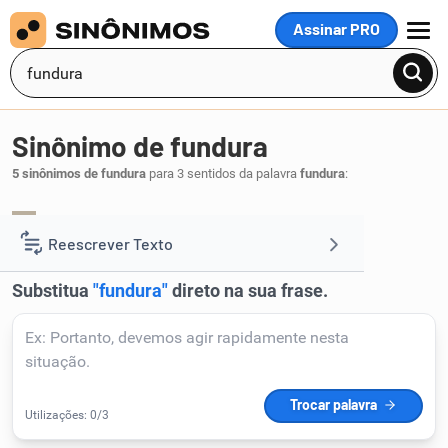
Assinar PRO
MENU
Sinônimo de fundura
5 sinônimos de fundura
para 3 sentidos da palavra
fundura
:
fundo
.
1
Reescrever Texto
Resumir Texto
Corrigir Texto
Detector de IA