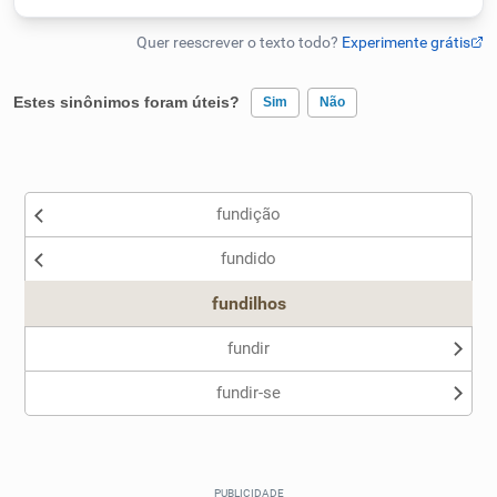
Humanizador de IA
Estes sinônimos foram úteis?
Sim
Não
Cata-letras
Existem sinônimos incorretos
Conexões
fundição
Nenhum dos sinônimos apresentados me ajudou
fundido
Outro
Caça-palavras
fundilhos
fundir
fundir-se
Dicionário
Sinônimos