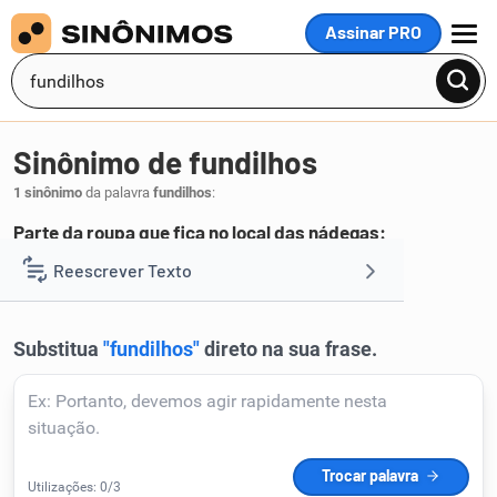
Assinar PRO
MENU
Sinônimo de fundilhos
1 sinônimo
da palavra
fundilhos
:
Parte da roupa que fica no local das nádegas:
assento
Reescrever Texto
.
1
Resumir Texto
Corrigir Texto
Detector de IA