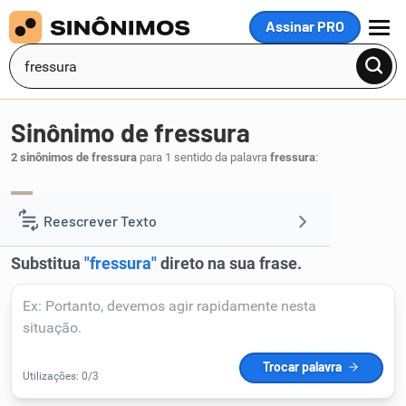
Assinar PRO
MENU
Sinônimo de fressura
2 sinônimos de fressura
para 1 sentido da palavra
fressura
:
vísceras
entranhas
,
.
1
Reescrever Texto
Resumir Texto
Corrigir Texto
Detector de IA