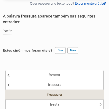
Humanizador de IA
A palavra
fressura
aparece também nas seguintes
entradas:
bofe
Cata-letras
Conexões
Estes sinônimos foram úteis?
Sim
Não
Caça-palavras
Existem sinônimos incorretos
frescor
Nenhum dos sinônimos apresentados me ajudou
frescura
Outro
Dicionário
fressura
Sinônimos
fresta