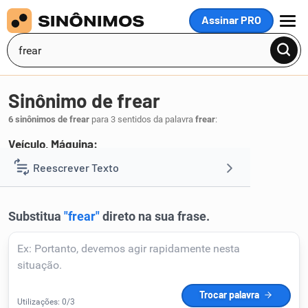
Assinar PRO
MENU
Sinônimo de frear
6 sinônimos de frear
para 3 sentidos da palavra
frear
:
Veículo, Máquina:
brecar
enfrear
Reescrever Texto
,
.
1
Resumir Texto
Corrigir Texto
Detector de IA