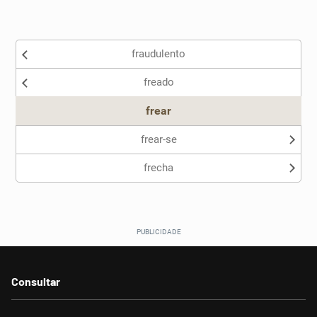
Existem sinônimos incorretos
fraudulento
Nenhum dos sinônimos apresentados me ajudou
freado
Outro
frear
frear-se
frecha
Consultar