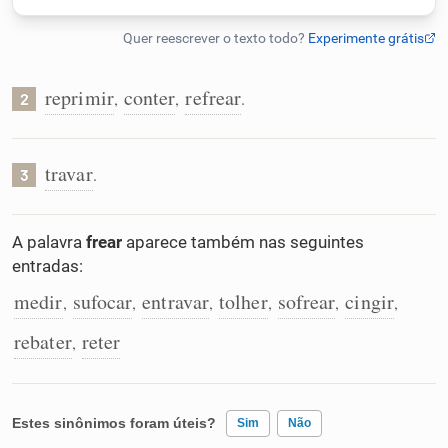
Humanizador de IA
reprimir
conter
refrear
,
,
.
2
Cata-letras
travar
.
3
Conexões
A palavra
frear
aparece também nas seguintes
Caça-palavras
entradas:
medir
sufocar
entravar
tolher
sofrear
cingir
,
,
,
,
,
,
rebater
reter
,
Dicionário
Sinônimos
Estes sinônimos foram úteis?
Sim
Não