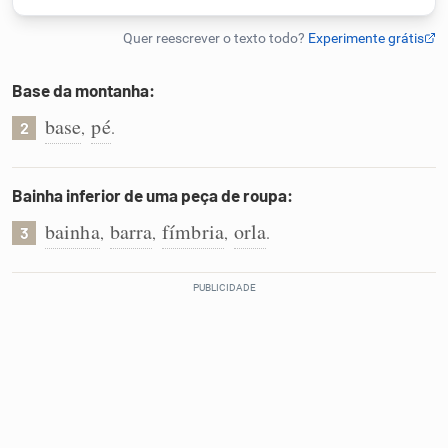
Humanizador de IA
Base da montanha:
base
pé
,
.
2
Cata-letras
Conexões
Bainha inferior de uma peça de roupa:
bainha
barra
fímbria
orla
,
,
,
.
3
Caça-palavras
Dicionário
Sinônimos