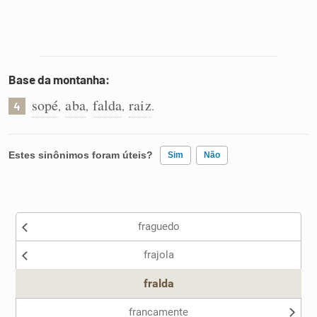
Base da montanha:
sopé
aba
falda
raiz
,
,
,
.
4
Estes sinônimos foram úteis?
Sim
Não
Existem sinônimos incorretos
fraguedo
Nenhum dos sinônimos apresentados me ajudou
frajola
Outro
fralda
francamente