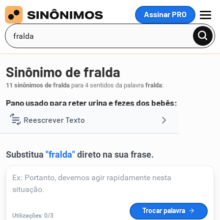
Assinar PRO
MENU
Sinônimo de fralda
11 sinônimos de fralda
para 4 sentidos da palavra
fralda
:
Pano usado para reter urina e fezes dos bebês:
cueiro
Reescrever Texto
.
1
Resumir Texto
Corrigir Texto
Detector de IA