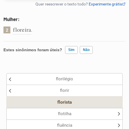
Humanizador de IA
Mulher:
floreira
.
2
Cata-letras
Estes sinônimos foram úteis?
Sim
Não
Conexões
Existem sinônimos incorretos
Caça-palavras
florilégio
Nenhum dos sinônimos apresentados me ajudou
florir
Outro
florista
Dicionário
flotilha
Sinônimos
fluência