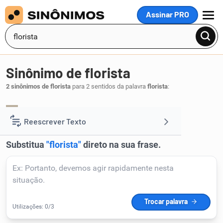
Assinar PRO
MENU
Sinônimo de florista
2 sinônimos de florista
para 2 sentidos da palavra
florista
:
floreiro
.
1
Reescrever Texto
Resumir Texto
Corrigir Texto
Detector de IA