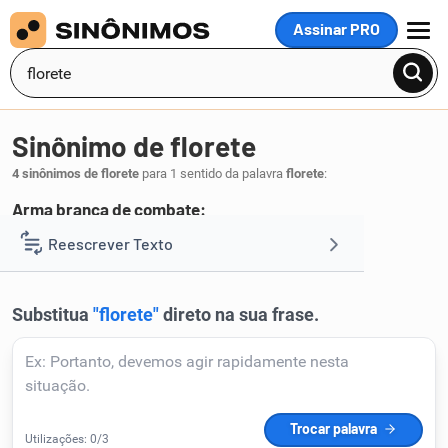
Assinar PRO
MENU
Sinônimo de florete
4 sinônimos de florete
para 1 sentido da palavra
florete
:
Arma branca de combate:
espada
sabre
espadim
katana
Reescrever Texto
,
,
,
.
1
Resumir Texto
Corrigir Texto
Detector de IA