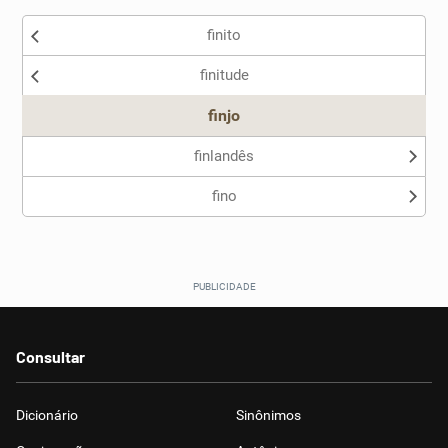
finito
Nenhum dos sinônimos apresentados me ajudou
finitude
Outro
finjo
finlandês
fino
Consultar
Dicionário
Sinônimos