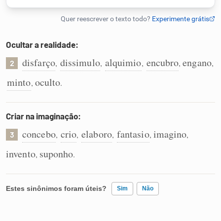
Humanizador de IA
Ocultar a realidade:
disfarço
dissimulo
alquimio
encubro
engano
,
,
,
,
,
2
Cata-letras
minto
oculto
,
.
Conexões
Criar na imaginação:
Caça-palavras
concebo
crio
elaboro
fantasio
imagino
,
,
,
,
,
3
invento
suponho
,
.
Dicionário
Estes sinônimos foram úteis?
Sim
Não
Sinônimos
Existem sinônimos incorretos