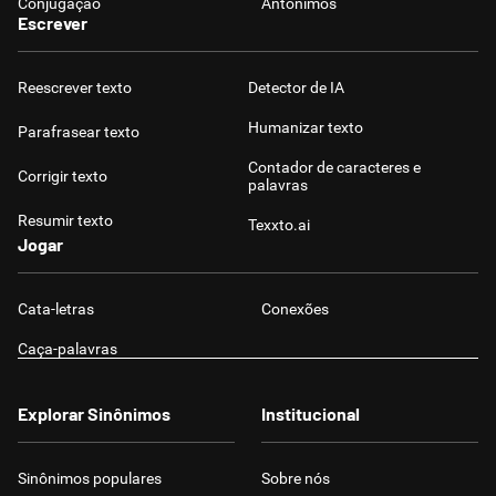
Conjugação
Antônimos
Escrever
Reescrever texto
Detector de IA
Humanizar texto
Parafrasear texto
Contador de caracteres e
Corrigir texto
palavras
Resumir texto
Texxto.ai
Jogar
Cata-letras
Conexões
Caça-palavras
Explorar Sinônimos
Institucional
Sinônimos populares
Sobre nós