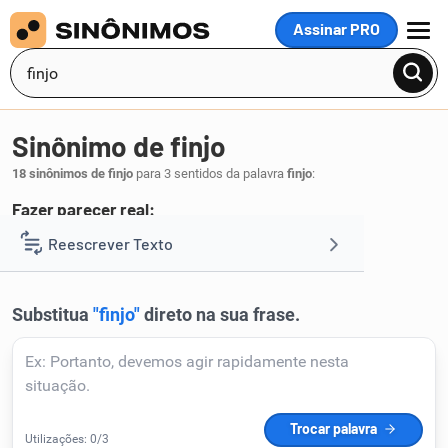
Assinar PRO
MENU
Sinônimo de finjo
18 sinônimos de finjo
para 3 sentidos da palavra
finjo
:
Fazer parecer real:
pretendo
aparento
afeto
simulo
Reescrever Texto
,
,
,
.
1
Resumir Texto
Corrigir Texto
Detector de IA