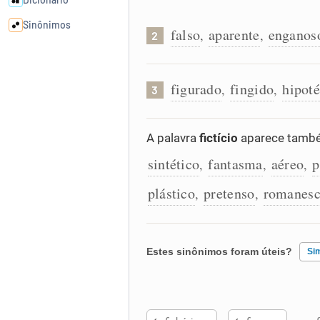
Sinônimos
falso
aparente
enganos
,
,
2
Cata-letras
figurado
fingido
hipoté
,
,
3
Conexões
A palavra
fictício
aparece també
Caça-palavras
sintético
fantasma
aéreo
p
,
,
,
plástico
pretenso
romanes
,
,
Dicionário
Estes sinônimos foram úteis?
Si
Sinônimos
Existem sinônimos incorretos