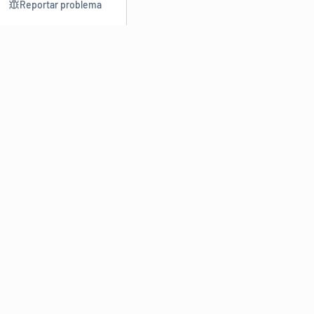
Reportar problema
Consultar
Escrev
Dicionário
Reescre
Sinônimos
Parafra
Conjugação
Corrigir
Antônimos
Resumir
O
Dicionário Online de Sinônimos
é parte do
Dicio.com.br
e
conta com mais de 30 mil sinônimos de palavras e de expressões
em português do Brasil.