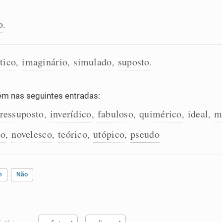
o
.
tico
imaginário
simulado
suposto
,
,
,
.
m nas seguintes entradas:
ressuposto
inverídico
fabuloso
quimérico
ideal
m
,
,
,
,
,
co
novelesco
teórico
utópico
pseudo
,
,
,
,
m
Não