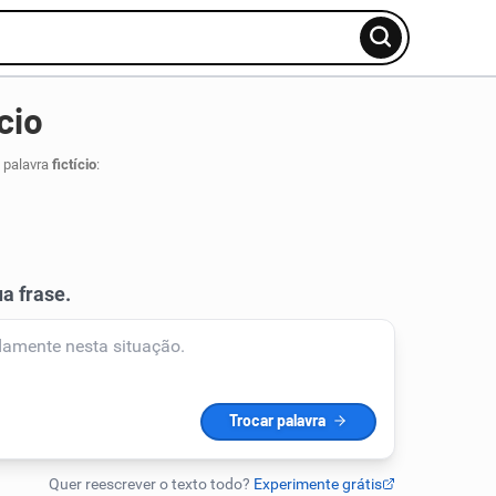
cio
 palavra
fictício
: