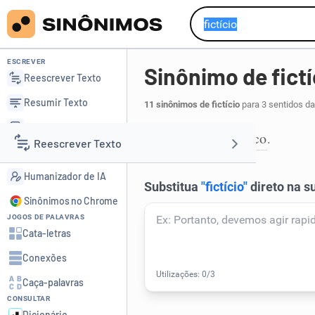
ESCREVER
Sinônimo de fictí
Reescrever Texto
Resumir Texto
11 sinônimos de fictício
para 3 sentidos da
Corrigir Texto
irreal
fantástico
,
.
1
Reescrever Texto
Detector de IA
Humanizador de IA
Resumir Texto
Sinônimos no Chrome
JOGOS DE PALAVRAS
Corrigir Texto
Cata-letras
Conexões
Detector de IA
Caça-palavras
CONSULTAR
Humanizador de IA
Dicionário