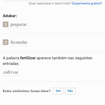
Humanizador de IA
Adubar:
preparar
.
2
Cata-letras
fecundar
.
3
Conexões
A palavra
fertilizar
aparece também nas seguintes
Caça-palavras
entradas:
cultivar
Dicionário
Estes sinônimos foram úteis?
Sim
Não
Sinônimos