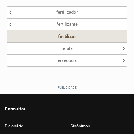
Existem sinônimos incorretos
fertilizador
Nenhum dos sinônimos apresentados me ajudou
fertilizante
Outro
fertilizar
férula
fervedouro
Consultar
Dicionário
Sinônimos