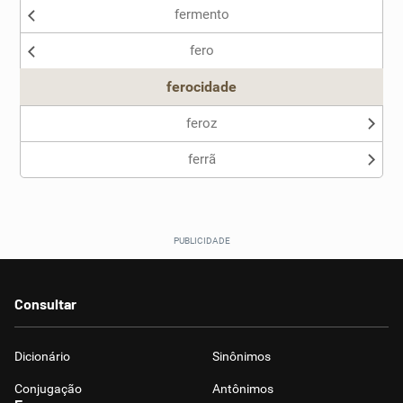
fermento
Nenhum dos sinônimos apresentados me ajudou
fero
Outro
ferocidade
feroz
ferrã
Consultar
Dicionário
Sinônimos
Conjugação
Antônimos