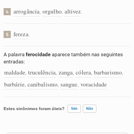
arrogância
orgulho
altivez
,
,
.
4
fereza
.
5
A palavra
ferocidade
aparece também nas seguintes
entradas:
maldade
truculência
zanga
cólera
barbarismo
,
,
,
,
,
barbárie
canibalismo
sangue
voracidade
,
,
,
Estes sinônimos foram úteis?
Sim
Não
Existem sinônimos incorretos