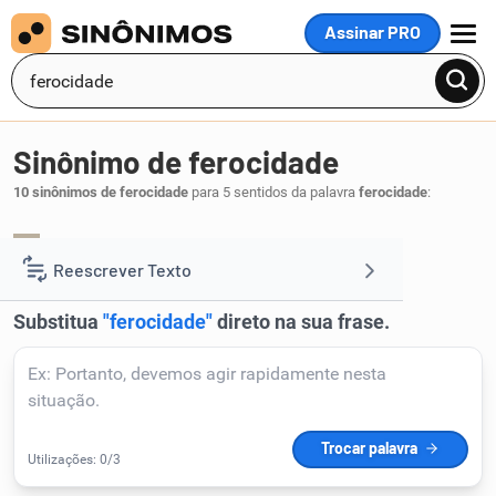
Assinar PRO
MENU
Sinônimo de ferocidade
10 sinônimos de ferocidade
para 5 sentidos da palavra
ferocidade
:
braveza
brabeza
,
.
1
Reescrever Texto
Resumir Texto
Corrigir Texto
Detector de IA