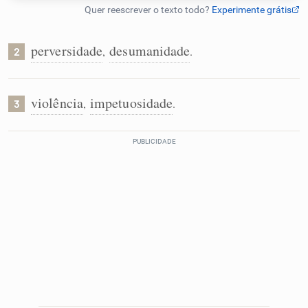
Humanizador de IA
perversidade
desumanidade
,
.
2
Cata-letras
violência
impetuosidade
,
.
3
Conexões
Caça-palavras
Dicionário
Sinônimos