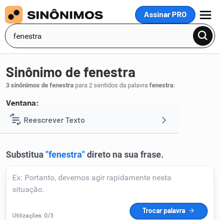
Assinar PRO
MENU
Sinônimo de fenestra
3 sinônimos de fenestra
para 2 sentidos da palavra
fenestra
:
Ventana:
janela
Reescrever Texto
.
1
Resumir Texto
Corrigir Texto
Detector de IA