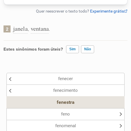
Humanizador de IA
janela
ventana
,
.
2
Cata-letras
Estes sinônimos foram úteis?
Sim
Não
Conexões
Existem sinônimos incorretos
Caça-palavras
fenecer
Nenhum dos sinônimos apresentados me ajudou
fenecimento
Outro
fenestra
Dicionário
feno
Sinônimos
fenomenal